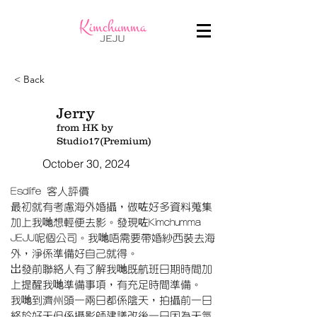
< Back
Jerry
from HK by
Studio17(Premium)
October 30, 2024
Esdlife 客人評價
最初就有考慮海外婚攝，做咗好多資料蒐集
加上我哋想輕便去影。發現咗Kimchumma
JEJU呢個公司。我哋唔需要帶婚紗西裝去海
外，淨係準備好自己就得。
岀發前聯絡人有了解我哋既航班日期時間加
上提醒我哋準備事項，有充足時間準備。
我哋到濟州頭一兩日都係陰天，拍攝前一日
終於好天但係攝影師建議改後一日因為天氣