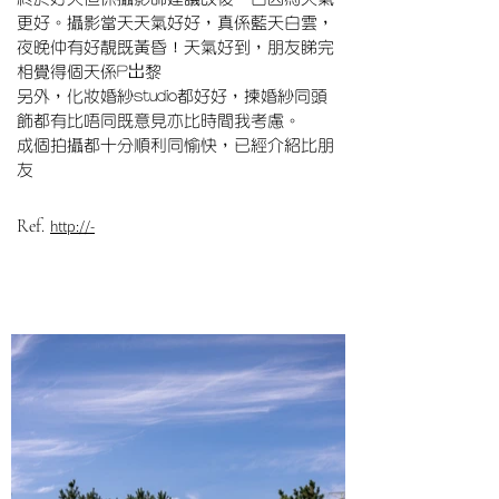
更好。攝影當天天氣好好，真係藍天白雲，
夜晚仲有好靚既黃昏！天氣好到，朋友睇完
相覺得個天係P岀黎
另外，化妝婚紗studio都好好，揀婚紗同頭
飾都有比唔同既意見亦比時間我考慮。
成個拍攝都十分順利同愉快，已經介紹比朋
友
Ref.
http://-