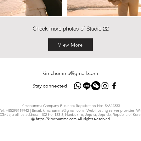
Check more photos of Studio 22
View More
kimchumma@gmail.com
Stay connected
Kimchumma Company Business Registration No: 56344333
Tel: +85298119942 | Email:
kimchumma@gmail.com
| Web hosting server provider: Wi
KCMJeju office address : 102-ho, 133-3, Hanbuk-ro, Jeju-si, Jeju-do, Republic of Kore
ⓒ
https://kimchumma.com
All Rights Reserved