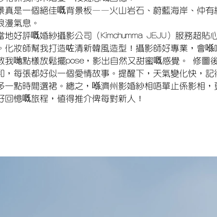
景真是一個絕佳嘅背景板——火山岩石、蔚藍海岸、仲有
浪漫氣息。
地好評嘅婚紗攝影公司（Kimchumma JEJU）服務超
。化妝師幫我打造咗清新韓風造型！攝影師好專業，會喺
教我哋點樣放鬆擺pose，影出自然又甜蜜嘅感覺。 修圖
和，每張都好似一個愛情故事。提醒下，天氣變化快，記
多一點時間選裙。總之，喺濟州影婚紗相唔單止係影相，
好回憶嘅旅程，值得推介俾每對新人！