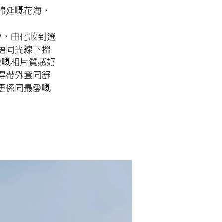
綿延嘅花海，
貼心，由化妝到選
唔同光線下搵
後嘅相片質感好
得帶外套同舒
更係同最愛嘅