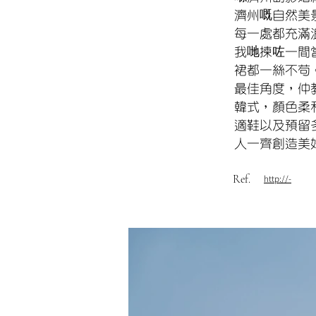
濟州嘅自然美
每一處都充滿
我哋揀咗一間當
裙都一絲不苟
最佳角度，仲
韓式，顏色柔
適鞋以及預留
人一齊創造美
Ref.
http://-