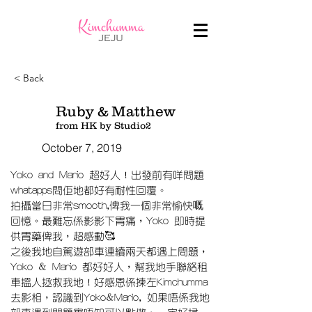
< Back
Ruby & Matthew
from HK by Studio2
October 7, 2019
Yoko and Mario 超好人！出發前有咩問題
whatapps問佢地都好有耐性回覆。
拍攝當日非常smooth,俾我一個非常愉快嘅
回憶。最難忘係影影下胃痛，Yoko 即時提
供胃藥俾我，超感動🥰
之後我地自駕遊部車連續兩天都遇上問題，
Yoko & Mario 都好好人，幫我地手聯絡租
車搵人拯救我地！好感恩係揀左Kimchumma
去影相，認識到Yoko&Mario, 如果唔係我地