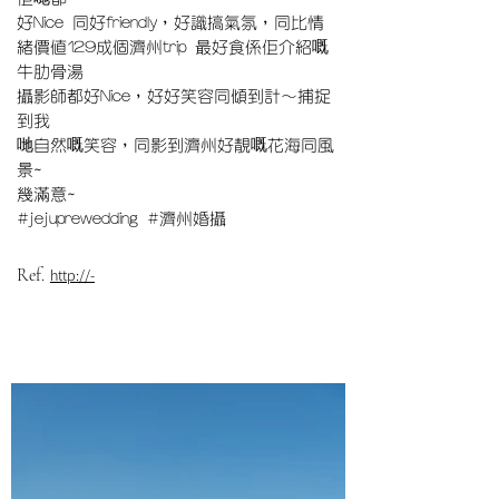
好Nice 同好friendly，好識搞氣氛，同比情
緒價值129成個濟州trip 最好食係佢介紹嘅
牛肋骨湯
攝影師都好Nice，好好笑容同傾到計～捕捉
到我
哋自然嘅笑容，同影到濟州好靚嘅花海同風
景~
幾滿意~
#jejuprewedding #濟州婚攝
Ref.
http://-