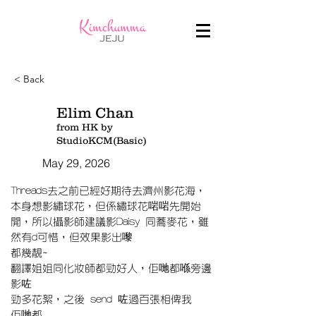
< Back
Elim Chan
from HK by
StudioKCM(Basic)
May 29, 2026
Threads去之前已經好期待去濟州影花海，
本身想影繡球花，但係繡球花啱啱先開始
開，所以攝影師建議影Daisy 同蕎麥花，雖
然有d可惜，但效果影出嚟
都幾靚~
翻譯姐姐同化妝師都勁好人，佢哋都喺旁邊
影咗
勁多花絮，之後 send 咗過百張相俾我
佢哋都