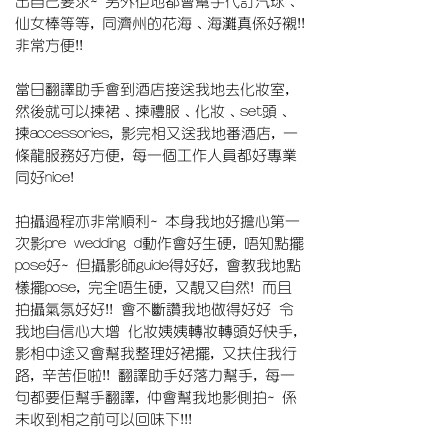
出自己要求~ 另外佢地都會幫手代訂汽球﹑
仙女棒等等, 同濟州的花海﹑海灘真係好襯!!
非常方便!!
當日翻譯助手會到酒店接送我地去化妝室,
然後就可以揀裙﹑揀禮服﹑化妝﹑set頭﹑
揀accessories, 影完相又送我地番酒店, 一
條龍服務好方便, 每一個工作人員都好專業
同好nice!
拍攝過程亦非常順利~ 本身我地好擔心第一
次影pre wedding d動作會好生硬, 唔知點擺
pose好~ 但攝影師guide得好好, 會教我地點
樣擺pose, 完全唔生硬, 又靚又自然! 而且
拍攝氣氛好好!! 會不斷讚我地做得好好 令
我地自信心大增 化妝姨姨轉妝轉頭好快手,
影相中途又會幫我整理好裙擺, 又扶住我行
路, 辛苦佢啦!! 翻譯助手好落力幫手, 每一
句都要佢幫手翻譯, 仲會幫我地影側拍~ 係
未收到相之前可以回味下!!!